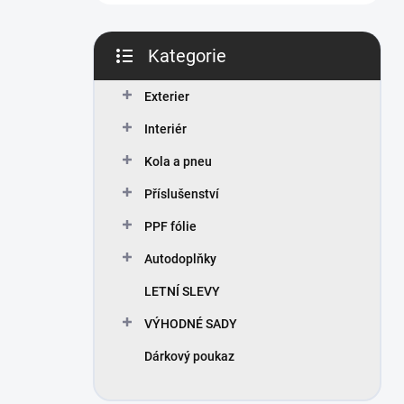
n
í
p
Kategorie
a
Přeskočit
n
kategorie
Exterier
e
l
Interiér
Kola a pneu
Příslušenství
PPF fólie
Autodoplňky
LETNÍ SLEVY
VÝHODNÉ SADY
Dárkový poukaz