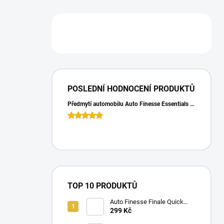
POSLEDNÍ HODNOCENÍ PRODUKTŮ
Předmytí automobilu Auto Finesse Essentials Pre-Wash (500 ml)
TOP 10 PRODUKTŮ
Auto Finesse Finale Quick
Detailer (500 ml)
299 Kč