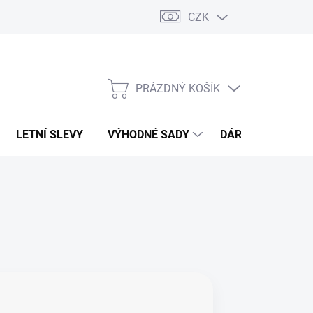
CZK
PRÁZDNÝ KOŠÍK
NÁKUPNÍ
KOŠÍK
LETNÍ SLEVY
VÝHODNÉ SADY
DÁRKOVÝ POUKA