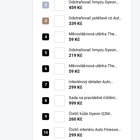
Odstraňovač hmyzu Gyeon
Q2M Bug&Grime (1 L)
459 Kč
Odstraňovač polétavé rzi Auto
Finesse Iron Out
339 Kč
Contamination Remover (500
ml)
Mikrovláknová utěrka The
Collection Allround & Coating
59 Kč
245 GSM 40x40 cm (Royal
Blue)
Odstraňovač hmyzu Gyeon
Q2M Bug&Grime (500 ml)
219 Kč
Mikrovláknová utěrka The
Collection Allround & Coating
59 Kč
245 GSM 40x40 cm (Lila)
Interiérový detailer Auto
Finesse Spritz Interior Detail
299 Kč
Spray (500 ml)
Sada na pravidelné čištění
kůže v automobilu od Auto
999 Kč
Finesse
Čistič kůže Gyeon Q2M
LeatherCleaner NATURAL
260 Kč
(500 ml)
Čistič interiéru Auto Finesse
Total Interior Cleaner (500 ml)
299 Kč