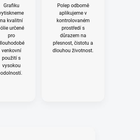
Grafiku
Polep odborně
vytiskneme
aplikujeme v
na kvalitní
kontrolovaném
fólie určené
prostředí s
pro
důrazem na
dlouhodobé
přesnost, čistotu a
venkovní
dlouhou životnost.
použití s
vysokou
odolností.