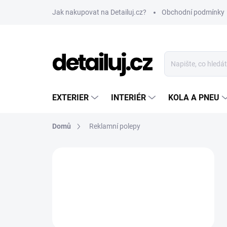
Přejít
Jak nakupovat na Detailuj.cz?
Obchodní podmínky
na
obsah
EXTERIER
INTERIÉR
KOLA A PNEU
Domů
Reklamní polepy
P
o
s
t
r
a
n